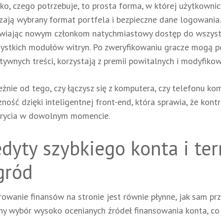
ko, czego potrzebuje, to prosta forma, w której użytkown
zają wybrany format portfela i bezpieczne dane logowania. 
wiając nowym członkom natychmiastowy dostęp do wszyst
ystkich modułów witryn. Po zweryfikowaniu gracze mogą po
tywnych treści, korzystają z premii powitalnych i modyfiko
eżnie od tego, czy łączysz się z komputera, czy telefonu 
ność dzięki inteligentnej front-end, która sprawia, że ​​kon
rycia w dowolnym momencie.
dyty szybkiego konta i te
gród
owanie finansów na stronie jest równie płynne, jak sam prz
y wybór wysoko ocenianych źródeł finansowania konta, co c