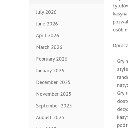
tytułó
July 2026
kasyna.
pozwal
June 2026
osób n
April 2026
Oprócz
March 2026
February 2026
Gry 
style
January 2026
rand
December 2025
naty
Gry s
November 2025
dostę
September 2025
decy
kasyn
August 2025
podt