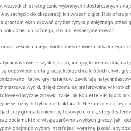
w, wszystkich strategicznie wybranych i dostarczanych z naj
 Aby zachęcić do eksploracji ich wrażeń z gier, Hub oferuje
a graczom eksplorować gry bez ryzyka pieniężnego przed gr
a pokładzie lub każdego, kto lubi eksperymentować.
 nowoczesnych miejsc wideo menu zawiera kilka kategorii n
natychmiastowe – szybkie, dostępne gry, które uwolnią naty
 są odpowiednie dla graczy, którzy chcą krótkich chwil gry
omizowane i łatwe gry instantowi zawierają natychmiastowe
chmiastowe wyniki, dzięki czemu są preferowane w krótkic
tołowe-klasyczne zszywki, takie jak Roulette VIP, Blackjack
pne w różnych trybach i strukturach. Niezależnie od tego, 
zjach, czy gromadzeniem się losowych rolek, stoły dealeró
a z opcjami, które witają zarówno zwykłych graczy, jak i d
ypów obejmuje wybory interfejsu i wyraźną jakość, aby obs