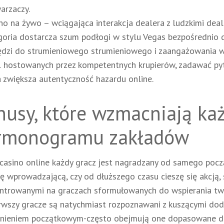
arzaczy.
no na żywo – wciągająca interakcja dealera z ludzkimi deal
goria dostarcza szum podłogi w stylu Vegas bezpośrednio d
ędzi do strumieniowego strumieniowego i zaangażowania 
l hostowanych przez kompetentnych krupierów, zadawać pyta
a zwiększa autentyczność hazardu online.
nusy, które wzmacniają ka
rmonogramu zakładów
casino online każdy gracz jest nagradzany od samego począt
ję wprowadzającą, czy od dłuższego czasu cieszę się akcją, 
ntrowanymi na graczach sformułowanych do wspierania tw
erwszy gracze są natychmiast rozpoznawani z kuszącymi dod
ieniem początkowym-często obejmują one dopasowane depo