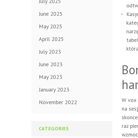
July 2025
odtw
June 2025
Kasy
kate
May 2025
narz
April 2025
tabe
któr
July 2023
June 2023
Bo
May 2023
ha
January 2023
W vox 
November 2022
na ses
skonce
raz pi
CATEGORIES
wzmocn