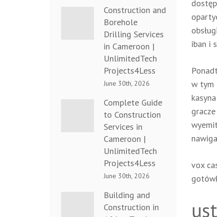
dostęp
Construction and
oparty
Borehole
obsług
Drilling Services
iban i
in Cameroon |
UnlimitedTech
Ponadt
Projects4Less
w tym 
June 30th, 2026
kasyna
Complete Guide
gracze
to Construction
wyemit
Services in
nawiga
Cameroon |
UnlimitedTech
Projects4Less
vox cas
June 30th, 2026
gotówk
Building and
ust
Construction in