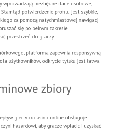
icy wprowadzają niezbędne dane osobowe,
Stamtąd potwierdzenie profilu jest szybkie,
kiego za pomocą natychmiastowej nawigacji
ruszać się po pełnym zakresie
wać przestrzeń do graczy.
komórkowego, platforma zapewnia responsywną
trola użytkowników, odkrycie tytułu jest łatwa
rminowe zbiory
epływ gier. vox casino online obsługuje
zyni hazardowi, aby gracze wpłacić i uzyskać