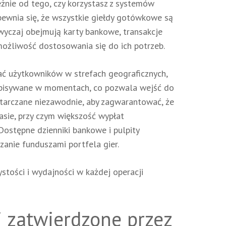
żnie od tego, czy korzystasz z systemów
upewnia się, że wszystkie giełdy gotówkowe są
yczaj obejmują karty bankowe, transakcje
możliwość dostosowania się do ich potrzeb.
ć użytkowników w strefach geograficznych,
rzypisywane w momentach, co pozwala wejść do
starczane niezawodnie, aby zagwarantować, że
sie, przy czym większość wypłat
ostępne dzienniki bankowe i pulpity
zanie funduszami portfela gier.
ystości i wydajności w każdej operacji
i zatwierdzone przez