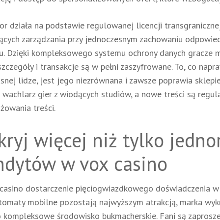
or działa na podstawie regulowanej licencji transgraniczn
ących zarządzania przy jednoczesnym zachowaniu odpowie
u. Dzięki kompleksowego systemu ochrony danych gracze mo
szczegóły i transakcje są w pełni zaszyfrowane. To, co nap
snej lidze, jest jego niezrównana i zawsze poprawia sklepi
i wachlarz gier z wiodących studiów, a nowe treści są regu
żowania treści.
ryj więcej niż tylko jedn
ndytów w vox casino
casino dostarczenie pięciogwiazdkowego doświadczenia w 
tomaty mobilne pozostają najwyższym atrakcją, marka wykr
 kompleksowe środowisko bukmacherskie. Fani są zaprosz