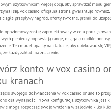
nowym użytkownikom więcej opcji, aby sprawdzić menu gier 
rzymaj się. vox casino oficjalna strona gwarantuje również
 ciągłe przepływy nagród, oferty zwrotne, premii do uzupełn
ielopoziomowy został zaprojektowany w celu podziękowania 
iwych pieniędzy poprawiają rangę, osiągają rzadkie bonusy,
żenie. Ten model oparty na statusie, aby opiekować się VIP
, że ​​każdy zakład ma znaczenie.
wórz konto w vox casino o
ku kranach
zęcie swojego doświadczenia w vox casino online to przej
one dla wydajności. Nowa konfiguracja użytkownika jest kie
owie mogą rozpocząć swoje wrażenia w zaledwie kilku klikni