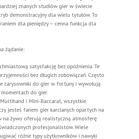
bardziej znanych studiów gier w świecie
 tryb demonstracyjny dla wielu tytułów. To
aniem dla pieniędzy – cenna funkcja dla
a żądanie:
chmiastową satysfakcję bez opóźnienia. Te
 przyjemności bez długich zobowiązań. Często
 zarysowniki do gier w fortuny i wywołują
h momentach do gier.
 Multihand i Mini-Baccarat, wszystkie
czy jesteś fanem gier karcianych opartych na
w na żywo oferują realistyczną atmosferę
oświadczonych profesjonalistów. Wiele
ługiwać różne typy użytkowników i nawyki