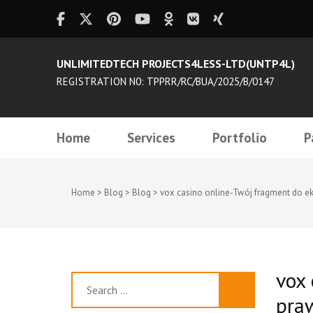
UNLIMITEDTECH PROJECTS4LESS-LTD(UNTP4L)
REGISTRATION N0: TPPRR/RC/BUA/2025/B/0147
Home
Services
Portfolio
P
Home
>
Blog
>
Blog
>
vox casino online-Twój fragment do ek
vox 
Search
pra
for: