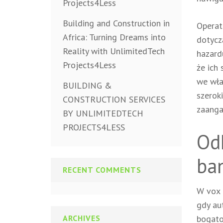
Projects4Less
Building and Construction in
Operat
Africa: Turning Dreams into
dotycz
Reality with UnlimitedTech
hazard
Projects4Less
że ich 
we wła
BUILDING &
szerok
CONSTRUCTION SERVICES
zaanga
BY UNLIMITEDTECH
PROJECTS4LESS
Odk
ba
RECENT COMMENTS
W vox 
gdy au
bogato
ARCHIVES