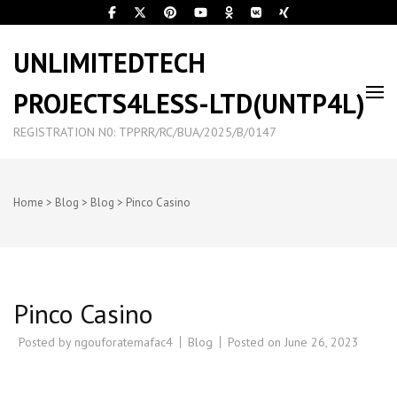
UNLIMITEDTECH
PROJECTS4LESS-LTD(UNTP4L)
REGISTRATION N0: TPPRR/RC/BUA/2025/B/0147
Home
>
Blog
>
Blog
>
Pinco Casino
Pinco Casino
Posted by
ngouforatemafac4
Blog
Posted on
June 26, 2023