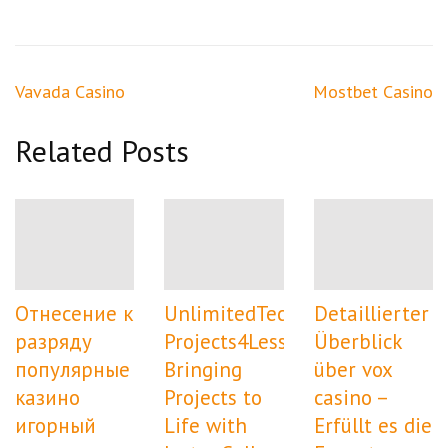
Post
Vavada Casino
Mostbet Casino
navigation
Related Posts
Отнесение к
UnlimitedTech
Detaillierter
разряду
Projects4Less:
Überblick
популярные
Bringing
über vox
казино
Projects to
casino –
игорный
Life with
Erfüllt es die