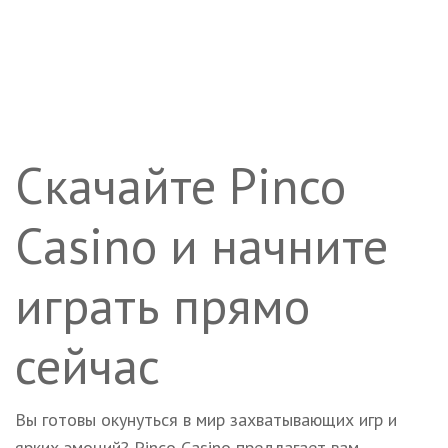
Скачайте Pinco
Casino и начните
играть прямо
сейчас
Вы готовы окунуться в мир захватывающих игр и
ярких эмоций? Pinco Casino предлагает вам