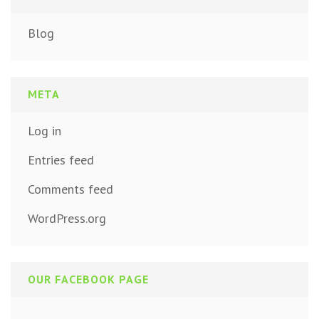
Blog
META
Log in
Entries feed
Comments feed
WordPress.org
OUR FACEBOOK PAGE