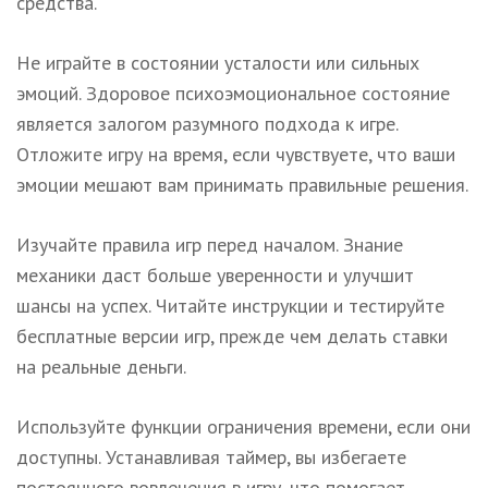
средства.
Не играйте в состоянии усталости или сильных
эмоций. Здоровое психоэмоциональное состояние
является залогом разумного подхода к игре.
Отложите игру на время, если чувствуете, что ваши
эмоции мешают вам принимать правильные решения.
Изучайте правила игр перед началом. Знание
механики даст больше уверенности и улучшит
шансы на успех. Читайте инструкции и тестируйте
бесплатные версии игр, прежде чем делать ставки
на реальные деньги.
Используйте функции ограничения времени, если они
доступны. Устанавливая таймер, вы избегаете
постоянного вовлечения в игру, что помогает