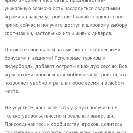
уникальную возможность насладиться азартными
играми на вашем устройстве. Скачайте приложение
прямо сейчас и получите доступ к широкому выбору
слот-машин, настольных игр и живых дилеров.
Повысьте свои шансы на выигрыш с ежедневными
бонусами и акциями! Регулярные турниры и
лидерборды добавят остроты в каждую сессию. Все
игры оптимизированы для мобильных устройств, что
позволяет удобно играть в любое время и в любом
месте.
Не упустите шанс испытать удачу и получить не
только удовольствие, но и реальные выигрыши.
Присоединяйтесь к сообществу игроков, делитесь
стратегиями и находите друзей единомышленников.