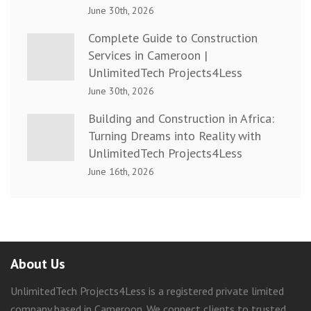
June 30th, 2026
Complete Guide to Construction
Services in Cameroon |
UnlimitedTech Projects4Less
June 30th, 2026
Building and Construction in Africa:
Turning Dreams into Reality with
UnlimitedTech Projects4Less
June 16th, 2026
About Us
UnlimitedTech Projects4Less is a registered private limited
company based in Cameroon. We connect clients to trusted,