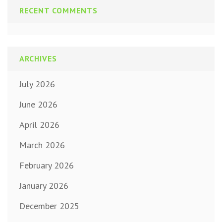
RECENT COMMENTS
ARCHIVES
July 2026
June 2026
April 2026
March 2026
February 2026
January 2026
December 2025