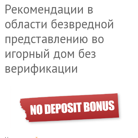
Рекомендации в
области безвредной
представлению во
игорный дом без
верификации