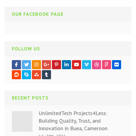
OUR FACEBOOK PAGE
FOLLOW US
RECENT POSTS
UnlimitedTech Projects4Less:
Building Quality, Trust, and
Innovation in Buea, Cameroon