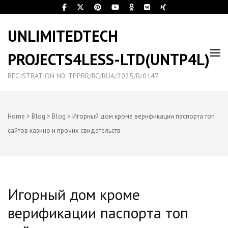
UNLIMITEDTECH
PROJECTS4LESS-LTD(UNTP4L)
REGISTRATION N0: TPPRR/RC/BUA/2025/B/0147
Home
>
Blog
>
Blog
>
Игорный дом кроме верификации паспорта топ
сайтов казино и прочих свидетельств
Игорный дом кроме
верификации паспорта топ