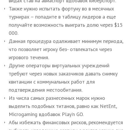
видах став на авиаспорт вдобавок киберспорт.
Также нужно испытать фортуну во в месячных
турнирах – попадите в таблицу лидеров а еще
получайте возможность выиграть долю через $15
000.
Данная процедура одалживает минимум периода,
что позволяет игроку без- отвлекаться через
игрового течения.
Другие операторы виртуальных учреждений
требуют через новых заказчиков давать снимку
квитанции с коммунальных работ для
подтверждения местообитания.
Из числа самых разнесенных марок нужно
выделить подобных титанов, равно как NetEnt,
Microgaming вдобавок Play’n GO.
Абы избежать финансовых рисков, рекомендуется