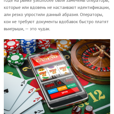
годе на рынке узколобее были замечены операторы,
которые или вдовень не настаивают идентификации,
али резко упростили данный абразия. Операторы,
кои не требуют документы вдобавок быстро платят
выигрыши, — это чудак.