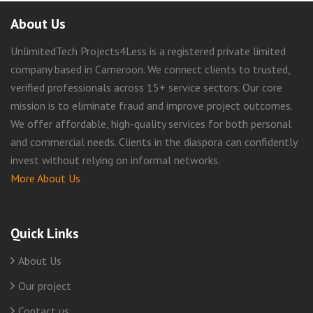
About Us
UnlimitedTech Projects4Less is a registered private limited
company based in Cameroon. We connect clients to trusted,
verified professionals across 15+ service sectors. Our core
mission is to eliminate fraud and improve project outcomes.
We offer affordable, high-quality services for both personal
and commercial needs. Clients in the diaspora can confidently
invest without relying on informal networks.
More About Us
Quick Links
About Us
Our project
Contact us